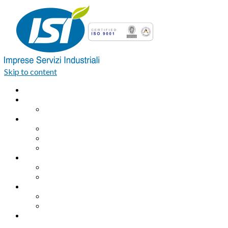
Skip to content
Home
Azienda
Organigramma
Servizi Industriali
Assemblaggio industriale professionale
Logistica integrata e Facchinaggio
Outsourcing
Servizi di pulizia
Pulizie industriali
Pulizie civili
Servizi Ambientali
Sanificazione Ambientale
Area ecologica
Contatti