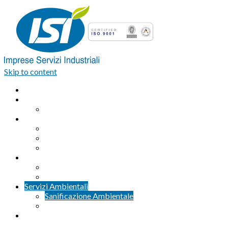
Skip to content
Home
Azienda
Organigramma
Servizi Industriali
Assemblaggio industriale professionale
Logistica integrata e Facchinaggio
Outsourcing
Servizi di pulizia
Pulizie industriali
Pulizie civili
Servizi Ambientali
Sanificazione Ambientale
Area ecologica
Contatti