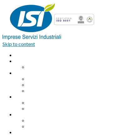
Skip to content
Home
Azienda
Organigramma
Servizi Industriali
Assemblaggio industriale professionale
Logistica integrata e Facchinaggio
Outsourcing
Servizi di pulizia
Pulizie industriali
Pulizie civili
Servizi Ambientali
Sanificazione Ambientale
Area ecologica
Contatti