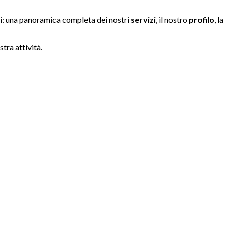
uti: una panoramica completa dei nostri
servizi
, il nostro
profilo
, la
tra attività.