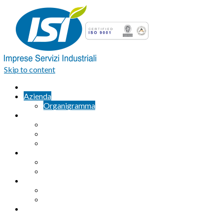
Skip to content
Home
Azienda
Organigramma
Servizi Industriali
Assemblaggio industriale professionale
Logistica integrata e Facchinaggio
Outsourcing
Servizi di pulizia
Pulizie industriali
Pulizie civili
Servizi Ambientali
Sanificazione Ambientale
Area ecologica
Contatti