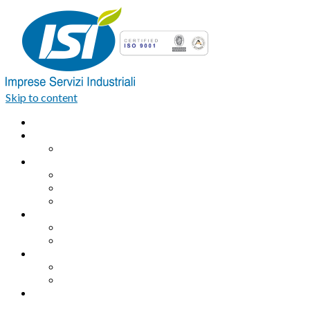
Skip to content
Home
Azienda
Organigramma
Servizi Industriali
Assemblaggio industriale professionale
Logistica integrata e Facchinaggio
Outsourcing
Servizi di pulizia
Pulizie industriali
Pulizie civili
Servizi Ambientali
Sanificazione Ambientale
Area ecologica
Contatti