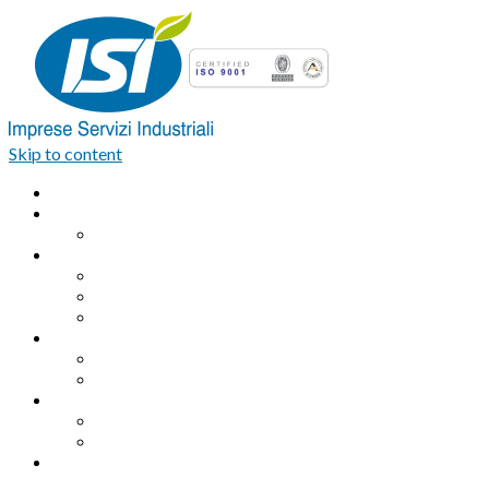
Skip to content
Home
Azienda
Organigramma
Servizi Industriali
Assemblaggio industriale professionale
Logistica integrata e Facchinaggio
Outsourcing
Servizi di pulizia
Pulizie industriali
Pulizie civili
Servizi Ambientali
Sanificazione Ambientale
Area ecologica
Contatti