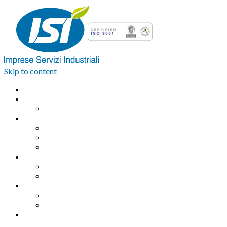
Skip to content
Home
Azienda
Organigramma
Servizi Industriali
Assemblaggio industriale professionale
Logistica integrata e Facchinaggio
Outsourcing
Servizi di pulizia
Pulizie industriali
Pulizie civili
Servizi Ambientali
Sanificazione Ambientale
Area ecologica
Contatti