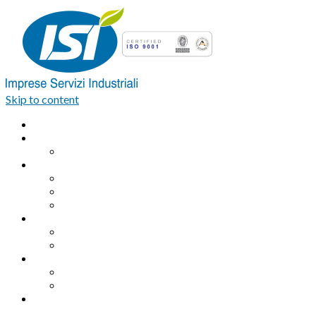
Skip to content
Home
Azienda
Organigramma
Servizi Industriali
Assemblaggio industriale professionale
Logistica integrata e Facchinaggio
Outsourcing
Servizi di pulizia
Pulizie industriali
Pulizie civili
Servizi Ambientali
Sanificazione Ambientale
Area ecologica
Contatti