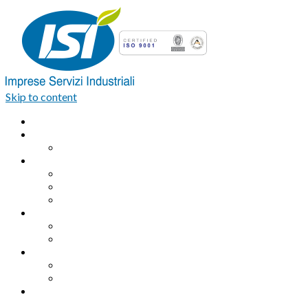
Skip to content
Home
Azienda
Organigramma
Servizi Industriali
Assemblaggio industriale professionale
Logistica integrata e Facchinaggio
Outsourcing
Servizi di pulizia
Pulizie industriali
Pulizie civili
Servizi Ambientali
Sanificazione Ambientale
Area ecologica
Contatti