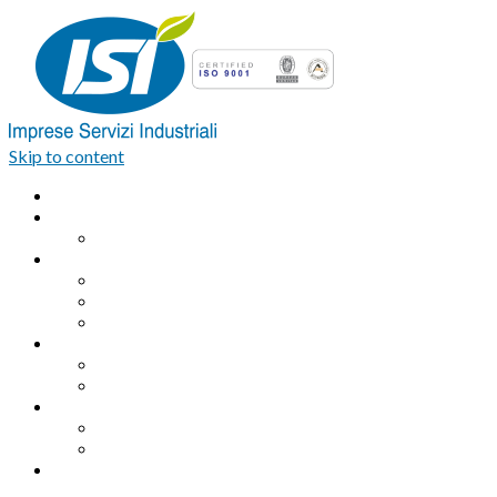
Skip to content
Home
Azienda
Organigramma
Servizi Industriali
Assemblaggio industriale professionale
Logistica integrata e Facchinaggio
Outsourcing
Servizi di pulizia
Pulizie industriali
Pulizie civili
Servizi Ambientali
Sanificazione Ambientale
Area ecologica
Contatti