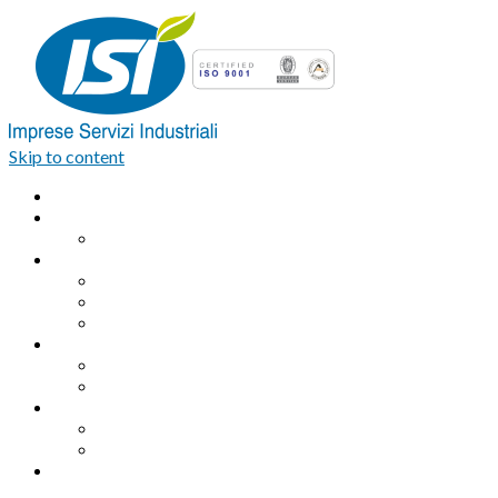
Skip to content
Home
Azienda
Organigramma
Servizi Industriali
Assemblaggio industriale professionale
Logistica integrata e Facchinaggio
Outsourcing
Servizi di pulizia
Pulizie industriali
Pulizie civili
Servizi Ambientali
Sanificazione Ambientale
Area ecologica
Contatti