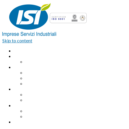
Skip to content
Home
Azienda
Organigramma
Servizi Industriali
Assemblaggio industriale professionale
Logistica integrata e Facchinaggio
Outsourcing
Servizi di pulizia
Pulizie industriali
Pulizie civili
Servizi Ambientali
Sanificazione Ambientale
Area ecologica
Contatti