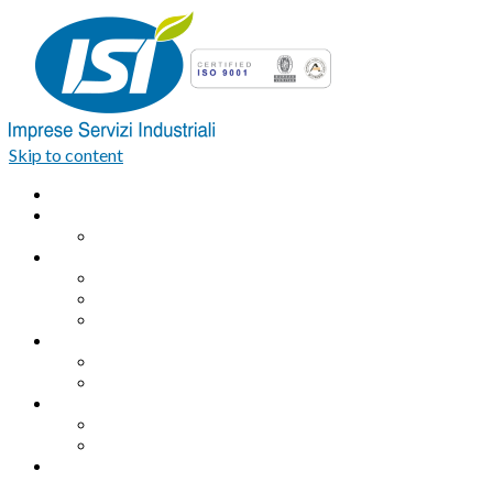
Skip to content
Home
Azienda
Organigramma
Servizi Industriali
Assemblaggio industriale professionale
Logistica integrata e Facchinaggio
Outsourcing
Servizi di pulizia
Pulizie industriali
Pulizie civili
Servizi Ambientali
Sanificazione Ambientale
Area ecologica
Contatti