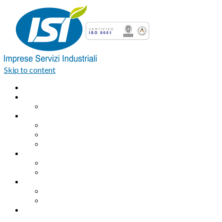
Skip to content
Home
Azienda
Organigramma
Servizi Industriali
Assemblaggio industriale professionale
Logistica integrata e Facchinaggio
Outsourcing
Servizi di pulizia
Pulizie industriali
Pulizie civili
Servizi Ambientali
Sanificazione Ambientale
Area ecologica
Contatti