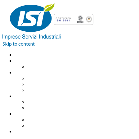
Skip to content
Home
Azienda
Organigramma
Servizi Industriali
Assemblaggio industriale professionale
Logistica integrata e Facchinaggio
Outsourcing
Servizi di pulizia
Pulizie industriali
Pulizie civili
Servizi Ambientali
Sanificazione Ambientale
Area ecologica
Contatti