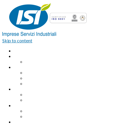
Skip to content
Home
Azienda
Organigramma
Servizi Industriali
Assemblaggio industriale professionale
Logistica integrata e Facchinaggio
Outsourcing
Servizi di pulizia
Pulizie industriali
Pulizie civili
Servizi Ambientali
Sanificazione Ambientale
Area ecologica
Contatti