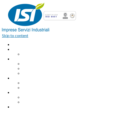
Skip to content
Home
Azienda
Organigramma
Servizi Industriali
Assemblaggio industriale professionale
Logistica integrata e Facchinaggio
Outsourcing
Servizi di pulizia
Pulizie industriali
Pulizie civili
Servizi Ambientali
Sanificazione Ambientale
Area ecologica
Contatti