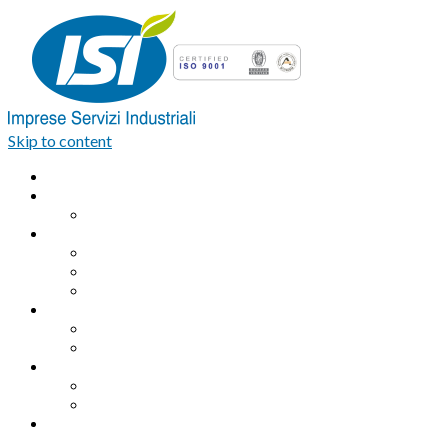
Skip to content
Home
Azienda
Organigramma
Servizi Industriali
Assemblaggio industriale professionale
Logistica integrata e Facchinaggio
Outsourcing
Servizi di pulizia
Pulizie industriali
Pulizie civili
Servizi Ambientali
Sanificazione Ambientale
Area ecologica
Contatti