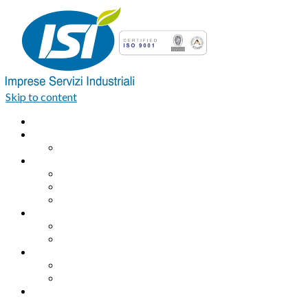
Skip to content
Home
Azienda
Organigramma
Servizi Industriali
Assemblaggio industriale professionale
Logistica integrata e Facchinaggio
Outsourcing
Servizi di pulizia
Pulizie industriali
Pulizie civili
Servizi Ambientali
Sanificazione Ambientale
Area ecologica
Contatti