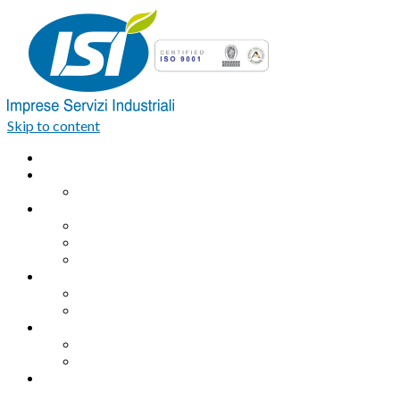
Skip to content
Home
Azienda
Organigramma
Servizi Industriali
Assemblaggio industriale professionale
Logistica integrata e Facchinaggio
Outsourcing
Servizi di pulizia
Pulizie industriali
Pulizie civili
Servizi Ambientali
Sanificazione Ambientale
Area ecologica
Contatti